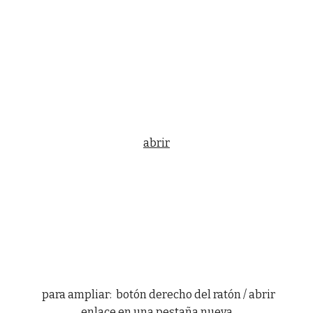
abrir
para ampliar: botón derecho del ratón / abrir
enlace en una pestaña nueva