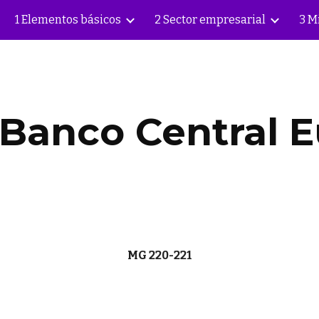
1 Elementos básicos
2 Sector empresarial
3 M
ip to main content
Skip to navigat
 Banco Central E
MG 220-221