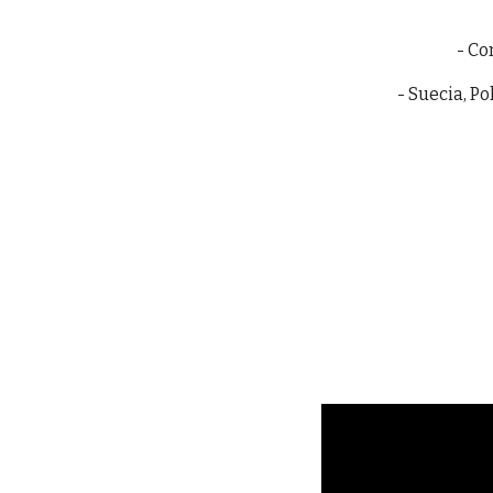
- Co
- Suecia, P