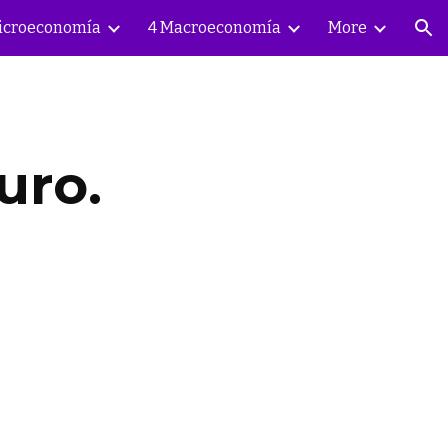
icroeconomía
4 Macroeconomía
More
ion
uro.