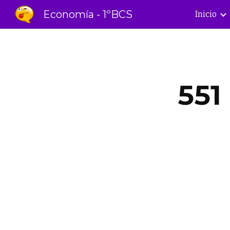
Economía - 1ºBCS
Inicio
Sk
551